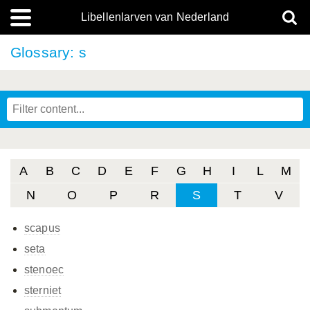
Libellenlarven van Nederland
Glossary: s
A
B
C
D
E
F
G
H
I
L
M
N
O
P
R
S
T
V
scapus
seta
stenoec
sterniet